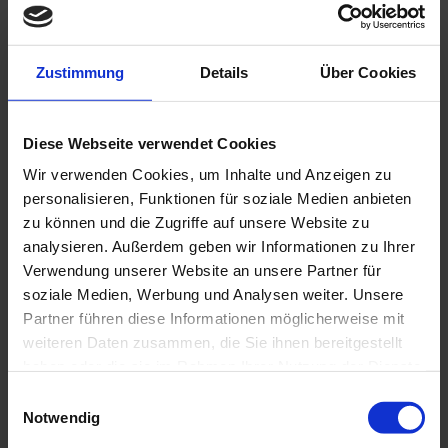
Berufsbezeichnung verliehen in der Bundesrepublik
Deutschland
Zustimmung
Details
Über Cookies
Zuständige Ärztekammer
Anschrift: Jahnstr. 40, 70597 Stuttgart
Diese Webseite verwendet Cookies
TEL: 0711/76989-0
Wir verwenden Cookies, um Inhalte und Anzeigen zu
FAX: 0711/769895-0
personalisieren, Funktionen für soziale Medien anbieten
Webseite:
http://www.aerztekammer-bw.de/
zu können und die Zugriffe auf unsere Website zu
E-Mail:
info@laek-bw.de
analysieren. Außerdem geben wir Informationen zu Ihrer
Haftungsausschluss
Verwendung unserer Website an unsere Partner für
soziale Medien, Werbung und Analysen weiter. Unsere
Der Autor übernimmt keinerlei Gewähr hinsichtlich
Partner führen diese Informationen möglicherweise mit
der inhaltlichen Richtigkeit, Genauigkeit, Aktualität,
weiteren Daten zusammen, die Sie ihnen bereitgestellt
Zuverlässigkeit und Vollständigkeit der
haben oder die sie im Rahmen Ihrer Nutzung der Dienste
Informationen. Haftungsansprüche gegen den Autor
gesammelt haben.
wegen Schäden materieller oder immaterieller Art,
Einwilligungsauswahl
welche aus dem Zugriff oder der Nutzung bzw.
Notwendig
Nichtnutzung der veröffentlichten Informationen,