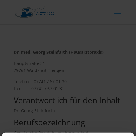
Dr. med. Georg Steinfurth (Hausarztpraxis)
Hauptstraße 31
79761 Waldshut-Tiengen
Telefon: 07741 / 67 01 30
Fax: 07741 / 67 01 31
Verantwortlich für den Inhalt
Dr. Georg Steinfurth
Berufsbezeichnung
Gesetzliche Berufsbezeichnung: Arzt