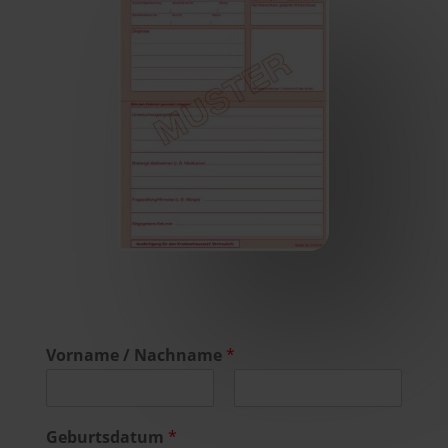
Vorname / Nachname
*
V
N
o
a
Geburtsdatum
*
r
c