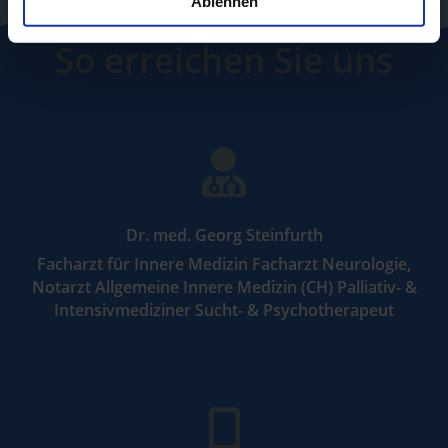
Ablehnen
So erreichen Sie uns

Dr. med. Georg Steinfurth
Facharzt für Innere Medizin Facharzt Neurologie,
Notarzt Allgemeine Innere Medizin (CH) Palliativ- &
Intensivmediziner Sucht- & Psychotherapeut
