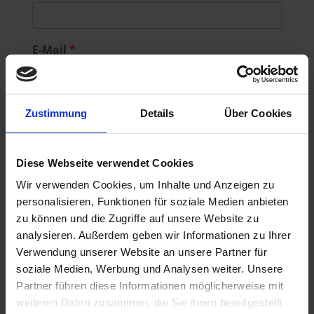
n
h
a
n
m
a
E
e
m
E-Mail
*
e
-
M
a
E-Mail
E-Mail bestätigen
i
l
Zustimmung
Details
Über Cookies
Telefon / Handy
*
Ü
b
e
Diese Webseite verwendet Cookies
r
Gewünschte Überweisung:
*
w
Wir verwenden Cookies, um Inhalte und Anzeigen zu
e
personalisieren, Funktionen für soziale Medien anbieten
i
zu können und die Zugriffe auf unsere Website zu
s
analysieren. Außerdem geben wir Informationen zu Ihrer
u
n
Verwendung unserer Website an unsere Partner für
g
soziale Medien, Werbung und Analysen weiter. Unsere
:
Für Überweisungen benötigen wir die Fachrichtung und den
Partner führen diese Informationen möglicherweise mit
G
Vorstellungsgrund!
weiteren Daten zusammen, die Sie ihnen bereitgestellt
e